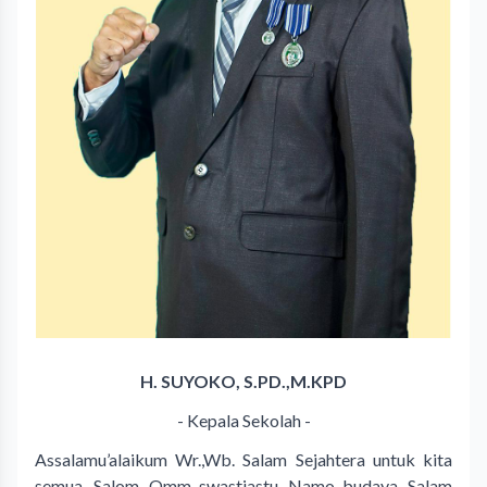
H. SUYOKO, S.PD.,M.KPD
- Kepala Sekolah -
Assalamu’alaikum Wr.,Wb. Salam Sejahtera untuk kita
semua, Salom, Omm swastiastu, Namo budaya, Salam