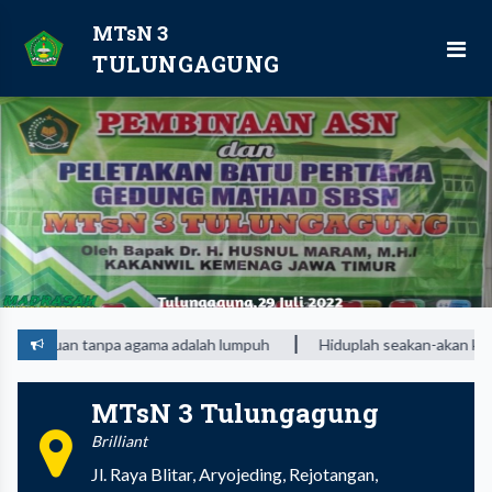
MTsN 3
TULUNGAGUNG
an tanpa agama adalah lumpuh
Hiduplah seakan-akan kau akan mat
MTsN 3 Tulungagung
Brilliant
Jl. Raya Blitar, Aryojeding, Rejotangan,